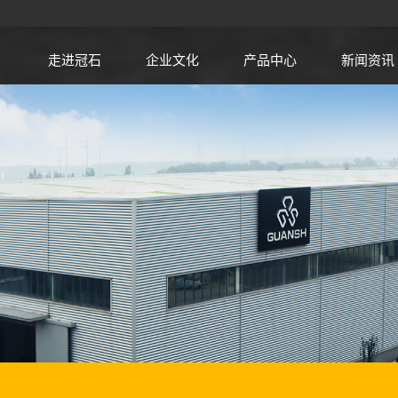
走进冠石
企业文化
产品中心
新闻资讯
设备
金刚石锯片
锯片基体
木工刀具
金属加工刀具
聚晶金刚石复合
片