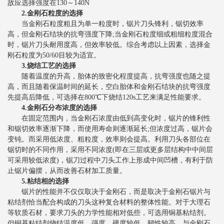
故应选择强度在130～140N
2.金刚石粒度的选择
当金刚石粒度粗且为单一粒度时，锯片刀头锋利，锯切效率
高，但金刚石结块的抗弯强度下降;当金刚石粒度细或粗细粒度混合
时，锯片刀头耐用度高，但效率较低。综合考虑以上因素，选择金
刚石粒度为50/60目较为适宜。
3.烧结工艺的选择
随着温度的升高，胎体的致密化程度提高，抗弯强度也随之提
高，而且随着保温时间的延长，空白胎体和金刚石结块的抗弯强度
先提高后降低，可选择在800℃下烧结120s工艺来满足性能要求。
4.金刚石分布浓度的选择
在固定范围内，当金刚石浓度由低到高变化时，锯片的锋利性
和锯切效率逐渐下降，而使用寿命则逐渐延长;但浓度过高，锯片会
变钝。而采用低浓度、粗粒度，效率则会提高。利用刀头各部位在
锯切时的不同作用，采用不同浓度(即在三层或更多层结构中中间层
可采用较低浓度)，锯刀过程中刀头工作上形成中间凹槽，有利于防
止锯片偏摆，从而改善石材加工质量。
5.粘结相的选择
锯片的性能并不仅仅取决于金刚石，而是取决于金刚石锯片与
粘结剂恰当配合构成的刀头这种复合材料的整体性能。对于大理石
等软质石材，要求刀头的力学性能相对低些，可选用铜基粘结剂。
但铜基粘结剂烧结温度低，强度、硬度较低，韧性较高，与金刚石