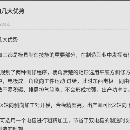
几大优势 ​
291次
几大优势
加工都是模具制造技能的重要部分，在制造职业中发挥着
机规划了两种侧修程序，棱角清楚的矩形选用平底方侧修
中，电极成一角度向工件运动 进给，此时东西电极一同
法不易积碳、排屑排气简略，不会形成拉弧，出产功率高
机X轴向侧向加工对开模，合模精度高，出产率可比Z轴向
机可选用一个电极进行粗精加工，节省了双电极的制造时
制造的时刻。