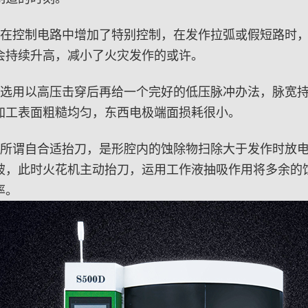
机在控制电路中增加了特别控制，在发作拉弧或假短路时
会持续升高，减小了火灾发作的或许。
机选用以高压击穿后再给一个完好的低压脉冲办法，脉宽
加工表面粗糙均匀，东西电极端面损耗很小。
，所谓自合适抬刀，是形腔内的蚀除物扫除大于发作时放
破，此时火花机主动抬刀，运用工作液抽吸作用将多余的
率。