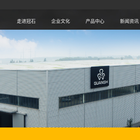
走进冠石
企业文化
产品中心
新闻资讯
设备
金刚石锯片
锯片基体
木工刀具
金属加工刀具
聚晶金刚石复合
片