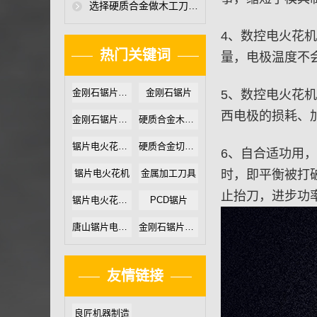
选择硬质合金做木工刀具时，木工刀具厂家必须要注意哪些
4、数控电火花
热门关键词
量，电极温度不
金刚石锯片定制厂家
金刚石锯片
5、数控电火花
西电极的损耗、
金刚石锯片厂家定制
硬质合金木工锯片
锯片电火花机加工
硬质合金切割片
6、自合适功用
锯片电火花机
金属加工刀具
时，即平衡被打
止抬刀，进步功
锯片电火花机优势
PCD锯片
唐山锯片电火花机
金刚石锯片生产厂家
友情链接
良匠机器制造