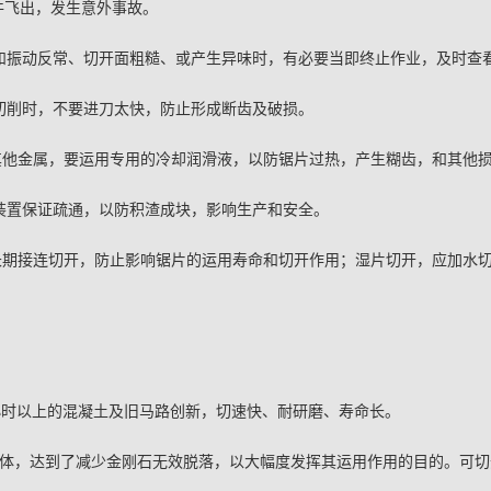
工件飞出，发生意外事故。
声响和振动反常、切开面粗糙、或产生异味时，有必要当即终止作业，及
停止切削时，不要进刀太快，防止形成断齿及破损。
或其他金属，要运用专用的冷却润滑液，以防锯片过热，产生糊齿，和其
吸渣装置保证疏通，以防积渣成块，影响生产和安全。
要长期接连切开，防止影响锯片的运用寿命和切开作用；湿片切开，应加水
：
小时以上的混凝土及旧马路创新，切速快、耐研磨、寿命长。
体，达到了减少金刚石无效脱落，以大幅度发挥其运用作用的目的。可切开1