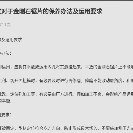
家对于金刚石锯片的保养办法及运用要求
711次
法及运用要求
养办法：
不当即运用，应将其平放或运用内孔将其悬挂起来，平放的金刚石锯片上不
不再尖利、切开面粗糙时，有必要及时进行再修磨。修磨不能改动原角度
内径批改、定位孔加工等，有必要由厂方进行。假如加工不良，会影响产品
的平衡.
用要求：
应保证被固定，型材定位符合吃刀方向，防止形成反常切入，不要施加侧压