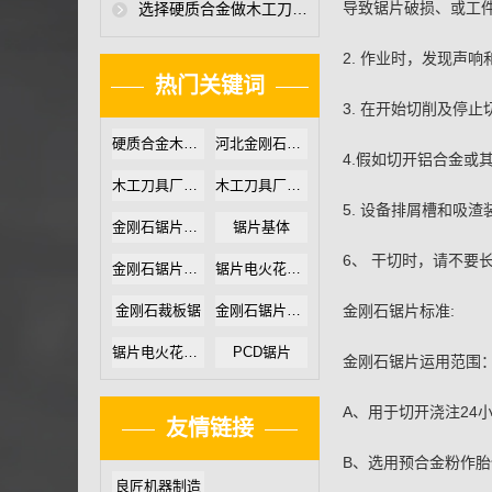
导致锯片破损、或
选择硬质合金做木工刀具时，木工刀具厂家必须要注意哪些
2. 作业时，发现
热门关键词
3. 在开始切削及
硬质合金木工锯片
河北金刚石锯片厂家
4.假如切开铝合金
木工刀具厂家直销
木工刀具厂家哪家好
5. 设备排屑槽和
金刚石锯片厂家价格
锯片基体
6、 干切时，请不
金刚石锯片厂家直销
锯片电火花机哪家好
金刚石裁板锯
金刚石锯片生产厂
金刚石锯片标准:
锯片电火花机设备
PCD锯片
金刚石锯片运用范围
A、用于切开浇注24
友情链接
B、选用预合金粉作胎
良匠机器制造