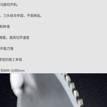
于马路切开机。
艺，刀头结合牢固，不易掉齿。
墙和砖墙
排屑能，提高切开速度
切开能力强
更低的施工本钱
600~1200mm