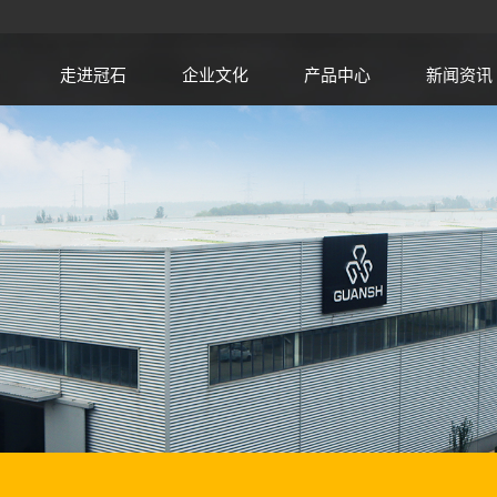
走进冠石
企业文化
产品中心
新闻资讯
设备
金刚石锯片
锯片基体
木工刀具
金属加工刀具
聚晶金刚石复合
片