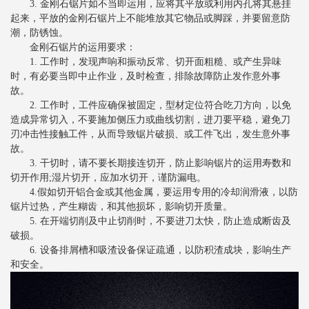
3. 金刚石锯片如不当即运用，应将其平放或利用内孔将其悬挂
起来，平放的金刚石锯片上不能堆放其它物品或脚踩，并要留意防
潮，防锈蚀。
金刚石锯片的运用要求：
1. 工作时，发现声响和振动反常、切开面粗糙、或产生异味
时，有必要当即中止作业，及时检查，排除故障防止发作意外事
故。
2. 工作时，工件应确保被固定，型材定位符合吃刀方向，以免
造成异常切入，不要施加侧压力或曲线切割，进刀要平稳，避免刀
刃冲击性接触工件，从而导致锯片破损、或工件飞出，发生意外事
故。
3. 干切时，请不要长期接连切开，防止影响锯片的运用寿数和
切开作用;湿片切开，应加水切开，谨防漏电。
4.假如切开铝合金或其他金属，要运用专用的冷却润滑液，以防
锯片过热，产生糊齿，和其他损坏，影响切开质量。
5. 在开端切削及中止切削时，不要进刀太快，防止造成断齿及
破损。
6. 设备排屑槽和吸渣设备保证疏通，以防积渣成块，影响生产
和安全。